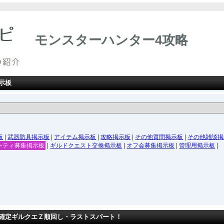
モンスターハンター4攻略
示板
板
|
武器防具掲示板
|
アイテム掲示板
|
攻略掲示板
|
その他質問掲示板
|
その他雑談掲
ーティ募集掲示板
|
ギルドクエスト交換掲示板
|
オフ会募集掲示板
|
管理用掲示板
|
確定ギルクエＺ順回し・ラストスパート！