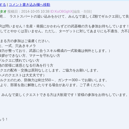
する
|
コメント書き込み欄へ移動
hタオ
投稿日：2014-10-05 10:38
ID:KuO8GghX
[編集・削除]
週間… ラストスパートの追い込みをかけて、みんなで楽しくZ順でギルクエ回して
HRは問いません！生産・発掘にかかわらずどの武器種の方も参加お待ちしています
関してとやかくは言いません。ただし、ターゲットに対してあまりにも不適当、力不
。
はまる方の参加はご遠慮ください。
、一式、穴あきキメラ
御力が整っており、武器に合うスキル構成の一式装備は例外とします。）
拶ができない方、マナーを守れない方
ルクエに慣れていない方
の皆様に迷惑となる行為を行う方
ルクエの配布・交換は原則なしとします。ご協力をお願いします。
ハメのクエストは大丈夫です）
ルクエのため、防御力は剣士550～、ガンナー300～でお願いします。
により、部屋を急に解散したりする場合があります。ご了承ください。
、みんなで楽しくクエストできる方は大歓迎です！皆様の参加をお待ちしています
もう！