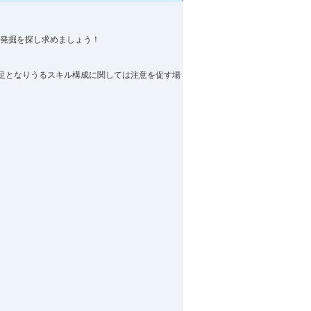
良発掘を探し求めましょう！
！
足となりうるスキル構成に関しては注意を促す場
。