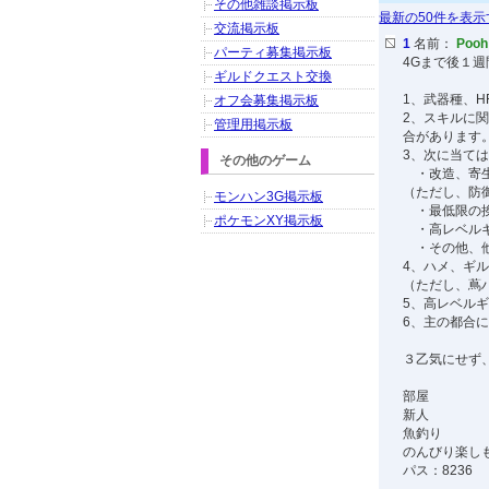
その他雑談掲示板
最新の50件を表示
交流掲示板
1
名前：
Poo
パーティ募集掲示板
4Gまで後１
ギルドクエスト交換
1、武器種、
オフ会募集掲示板
2、スキルに
管理用掲示板
合があります
3、次に当て
その他のゲーム
・改造、寄生
（ただし、防
モンハン3G掲示板
・最低限の挨
ポケモンXY掲示板
・高レベルギ
・その他、他
4、ハメ、ギ
（ただし、蔦
5、高レベルギ
6、主の都合
３乙気にせず
部屋
新人
魚釣り
のんびり楽し
パス：8236