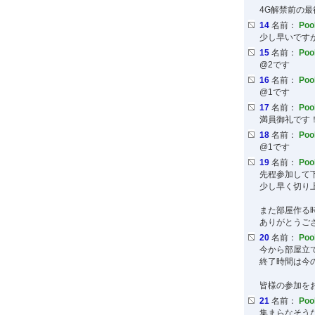
4G解禁前の
14
名前：
Po
少し早いです
15
名前：
Po
@2です
16
名前：
Po
@1です
17
名前：
Po
満員御礼です
18
名前：
Po
@1です
19
名前：
Po
先程参加して
少し早く切り
また部屋作る
ありがとうご
20
名前：
Po
今から部屋立
終了時間は今
皆様の参加を
21
名前：
Po
集まらなそう