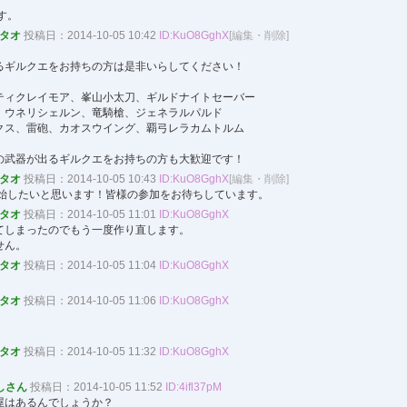
です。
hタオ
投稿日：2014-10-05 10:42
ID:KuO8GghX
[編集・削除]
るギルクエをお持ちの方は是非いらしてください！
ティクレイモア、峯山小太刀、ギルドナイトセーバー
、ウネリシェルン、竜騎槍、ジェネラルパルド
クス、雷砲、カオスウイング、覇弓レラカムトルム
の武器が出るギルクエをお持ちの方も大歓迎です！
hタオ
投稿日：2014-10-05 10:43
ID:KuO8GghX
[編集・削除]
り開始したいと思います！皆様の参加をお待ちしています。
hタオ
投稿日：2014-10-05 11:01
ID:KuO8GghX
てしまったのでもう一度作り直します。
せん。
hタオ
投稿日：2014-10-05 11:04
ID:KuO8GghX
hタオ
投稿日：2014-10-05 11:06
ID:KuO8GghX
！
hタオ
投稿日：2014-10-05 11:32
ID:KuO8GghX
しさん
投稿日：2014-10-05 11:52
ID:4ifl37pM
屋はあるんでしょうか？