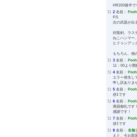
HR200後半
2
名前：
Poo
P.S.
次の武器が出
封龍剣、ラス
ねこハンマー
ヒドゥンアッ
もちろん、他
3
名前：
Poo
11：00よ
4
名前：
Poo
エラー発生し
申し訳ありま
5
名前：
Poo
@1です
6
名前：
Poo
満員御礼です
感謝です！
7
名前：
Poo
@1です
8
名前：
名無
えと、今お部