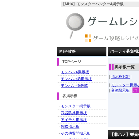
【MH4】モンスターハンター4掲示板
MH4攻略
パーティ募集掲
TOPページ
掲示板一覧
モンハン4掲示板
|
掲示板TOP
|
モンハン4G掲示板
|
モンスター掲示
モンハン4G攻略
|
交流掲示板
|
パ
各掲示板
モンスター掲示板
武器防具掲示板
アイテム掲示板
攻略掲示板
その他質問掲示板
【非ハメ】栄光