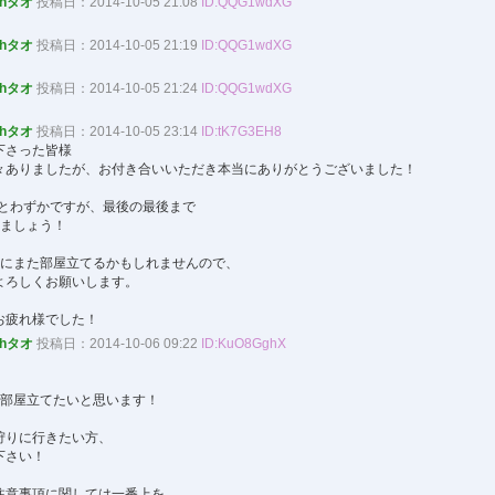
ohタオ
投稿日：2014-10-05 21:08
ID:QQG1wdXG
ohタオ
投稿日：2014-10-05 21:19
ID:QQG1wdXG
ohタオ
投稿日：2014-10-05 21:24
ID:QQG1wdXG
！
ohタオ
投稿日：2014-10-05 23:14
ID:tK7G3EH8
下さった皆様
々ありましたが、お付き合いいただき本当にありがとうございました！
あとわずかですが、最後の最後まで
しましょう！
内にまた部屋立てるかもしれませんので、
よろしくお願いします。
お疲れ様でした！
ohタオ
投稿日：2014-10-06 09:22
ID:KuO8GghX
より部屋立てたいと思います！
狩りに行きたい方、
下さい！
注意事項に関しては一番上を