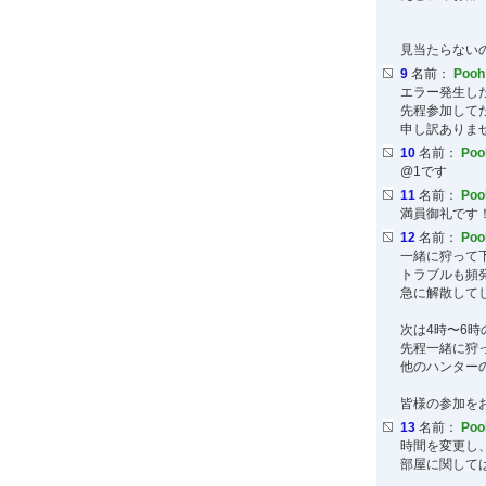
見当たらない
9
名前：
Poo
エラー発生し
先程参加して
申し訳ありま
10
名前：
Po
@1です
11
名前：
Po
満員御礼です
12
名前：
Po
一緒に狩って
トラブルも頻
急に解散して
次は4時〜6
先程一緒に狩
他のハンター
皆様の参加を
13
名前：
Po
時間を変更し
部屋に関して