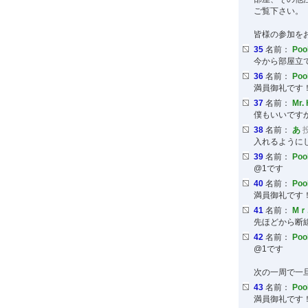
ご覧下さい。
皆様の参加を
35
名前：
Po
今から部屋立
36
名前：
Po
満員御礼です
37
名前：
Mr. 
僕もいいです
38
名前：
あ
投
入れるように
39
名前：
Po
@1です
40
名前：
Po
満員御礼です
41
名前：
Mｒ
先ほどから断線
42
名前：
Po
@1です
次の一周で一
43
名前：
Po
満員御礼です