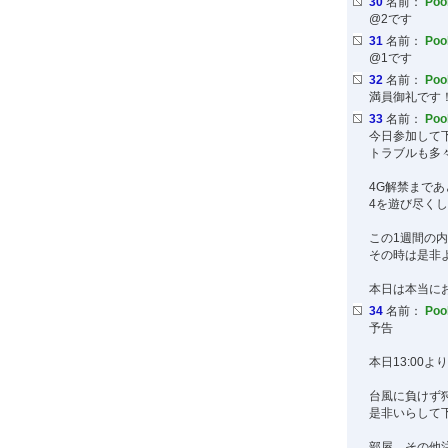
30
名前：
Po
@2です
31
名前：
Po
@1です
32
名前：
Po
満員御礼です
33
名前：
Po
今日参加して
トラブルも多
4G解禁まで
4を遊び尽く
この1週間の
その時は是非
本日は本当に
34
名前：
Po
予告
本日13:00
台風に負けず
是非いらして
部屋、その他