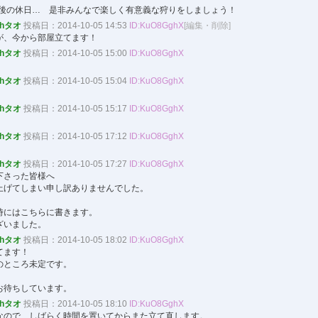
最後の休日… 是非みんなで楽しく有意義な狩りをしましょう！
ohタオ
投稿日：2014-10-05 14:53
ID:KuO8GghX
[編集・削除]
が、今から部屋立てます！
ohタオ
投稿日：2014-10-05 15:00
ID:KuO8GghX
ohタオ
投稿日：2014-10-05 15:04
ID:KuO8GghX
ohタオ
投稿日：2014-10-05 15:17
ID:KuO8GghX
！
ohタオ
投稿日：2014-10-05 17:12
ID:KuO8GghX
ohタオ
投稿日：2014-10-05 17:27
ID:KuO8GghX
下さった皆様へ
上げてしまい申し訳ありませんでした。
時にはこちらに書きます。
ざいました。
ohタオ
投稿日：2014-10-05 18:02
ID:KuO8GghX
てます！
のところ未定です。
お待ちしています。
ohタオ
投稿日：2014-10-05 18:10
ID:KuO8GghX
なので、しばらく時間を置いてからまた立て直します。