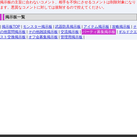
掲示板の主旨に合わないコメント、相手を不快にさせるコメントは削除対象になり
ます。悪質なコメントに対しては規制するので控えてください。
掲示板一覧
|
掲示板TOP
|
モンスター掲示板
|
武器防具掲示板
|
アイテム掲示板
|
攻略掲示板
|
そ
の他質問掲示板
|
その他雑談掲示板
|
交流掲示板
|
パーティ募集掲示板
|
ギルドクエ
スト交換掲示板
|
オフ会募集掲示板
|
管理用掲示板
|