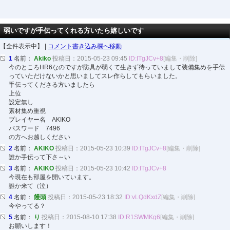
弱いですが手伝ってくれる方いたら嬉しいです
【全件表示中】 |
コメント書き込み欄へ移動
1
名前：
Akiko
投稿日：2015-05-23 09:45
ID:ITgJCv+8
[編集・削除]
今のところHR6なのですが防具が弱くて生きず待っていまして装備集めを手伝
っていただけないかと思いましてスレ作らしてもらいました。
手伝ってくださる方いましたら
上位
設定無し
素材集め重視
プレイヤー名 AKIKO
パスワード 7496
の方へお越しください
2
名前：
AKIKO
投稿日：2015-05-23 10:39
ID:ITgJCv+8
[編集・削除]
誰か手伝って下さ～い
3
名前：
AKIKO
投稿日：2015-05-23 10:42
ID:ITgJCv+8
今現在も部屋を開いています。
誰か来て（泣）
4
名前：
饅頭
投稿日：2015-05-23 18:32
ID:vLQdKxdZ
[編集・削除]
今やってる？
5
名前：
り
投稿日：2015-08-10 17:38
ID:R1SWMKg6
[編集・削除]
お願いします！