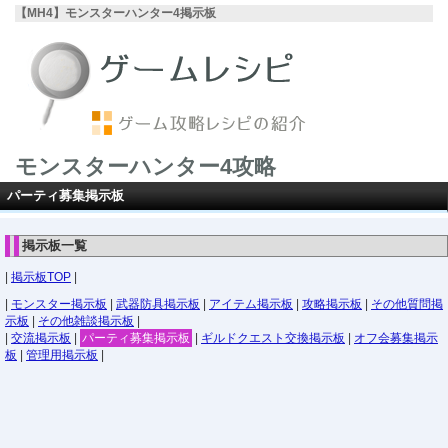
【MH4】モンスターハンター4掲示板
モンスターハンター4攻略
パーティ募集掲示板
掲示板一覧
|
掲示板TOP
|
|
モンスター掲示板
|
武器防具掲示板
|
アイテム掲示板
|
攻略掲示板
|
その他質問掲
示板
|
その他雑談掲示板
|
|
交流掲示板
|
パーティ募集掲示板
|
ギルドクエスト交換掲示板
|
オフ会募集掲示
板
|
管理用掲示板
|