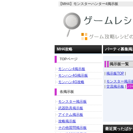
【MH4】モンスターハンター4掲示板
MH4攻略
パーティ募集掲
TOPページ
掲示板一覧
モンハン4掲示板
|
掲示板TOP
|
モンハン4G掲示板
|
モンスター掲示
モンハン4G攻略
|
交流掲示板
|
パ
各掲示板
モンスター掲示板
武器防具掲示板
アイテム掲示板
攻略掲示板
その他質問掲示板
最近買ったばか