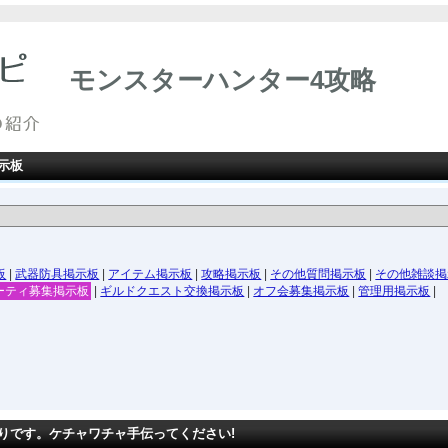
モンスターハンター4攻略
示板
板
|
武器防具掲示板
|
アイテム掲示板
|
攻略掲示板
|
その他質問掲示板
|
その他雑談掲
ーティ募集掲示板
|
ギルドクエスト交換掲示板
|
オフ会募集掲示板
|
管理用掲示板
|
りです。ケチャワチャ手伝ってください!