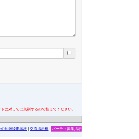
ントに対しては規制するので控えてください。
その他雑談掲示板
|
交流掲示板
|
パーティ募集掲示