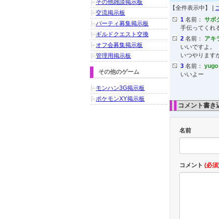
その他雑談掲示板
【全件表示中】 |
交流掲示板
1
名前：
サボ
パーティ募集掲示板
手伝ってくれ
ギルドクエスト交換
2
名前：
アキ
オフ会募集掲示板
いいですよ。
いつやります
管理用掲示板
3
名前：
yugo
その他のゲーム
いいよー
モンハン3G掲示板
ポケモンXY掲示板
コメント書き
名前
コメント
(必須