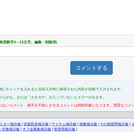
半角英数字4～10文字。編集・削除用)
コメントする
側にチェックを入れると次回入力時に保存された内容が自動で入力されます。
ひらがな」または「カタカナ」が入っていないとエラーが出ます。
わないコメント、相手を不快にさせるコメントは削除対象になります。悪質なコメ
スター掲示板
|
武器防具掲示板
|
アイテム掲示板
|
攻略掲示板
|
その他質問掲示板
|
ト交換掲示板
|
オフ会募集掲示板
|
管理用掲示板
|