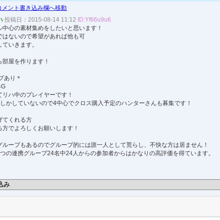
コメント書き込み欄へ移動
ハ
投稿日：2015-08-14 11:12
ID:Yf66u9u6
ル中心の素材集めをしたいと思います！
ではないので希望があれば他も可
していきます。
ら部屋を作ります！
ープあり＊
4G
てリハ中のプレイヤーです！
僕しかしていないので4中心でクロス購入予定のハンターさんも募集です！
げてくれる方
る方でよろしくお願いします！
グループもあるのでグループ的には誰一人として荒らし、不快な方は居ません！
2つの連携グループ24名中24人からの参加者からはかなりの高評価を得ています。
込み