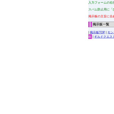
入力フォームの右
スパム防止用に「
掲示板の主旨に合
掲示板一覧
|
掲示板TOP
|
モン
板
|
ギルドクエス