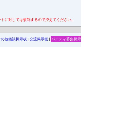
ントに対しては規制するので控えてください。
その他雑談掲示板
|
交流掲示板
|
パーティ募集掲示