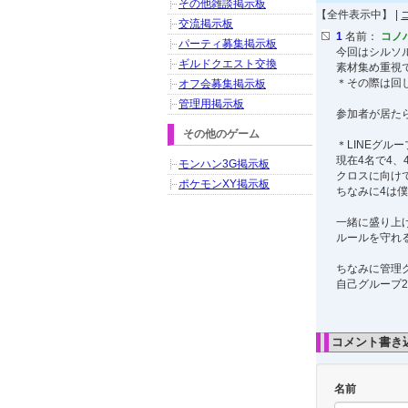
その他雑談掲示板
【全件表示中】 |
交流掲示板
1
名前：
コノ
パーティ募集掲示板
今回はシルソ
ギルドクエスト交換
素材集め重視
＊その際は回
オフ会募集掲示板
管理用掲示板
参加者が居た
その他のゲーム
＊LINEグル
現在4名で4、
モンハン3G掲示板
クロスに向け
ポケモンXY掲示板
ちなみに4は
一緒に盛り上
ルールを守れ
ちなみに管理
自己グループ
コメント書き
名前