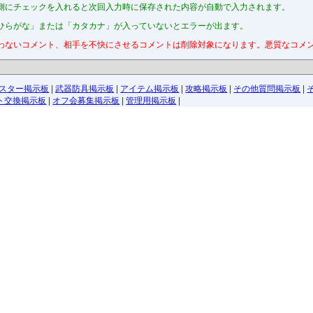
側にチェックを入れると次回入力時に保存された内容が自動で入力されます。
ひらがな」または「カタカナ」が入っていないとエラーが出ます。
わないコメント、相手を不快にさせるコメントは削除対象になります。悪質なコメ
スター掲示板
|
武器防具掲示板
|
アイテム掲示板
|
攻略掲示板
|
その他質問掲示板
|
ト交換掲示板
|
オフ会募集掲示板
|
管理用掲示板
|