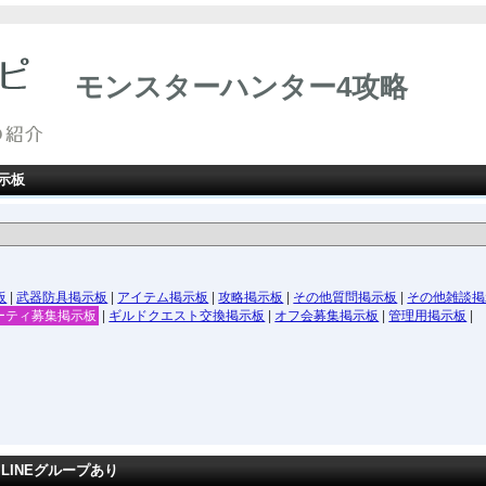
モンスターハンター4攻略
示板
板
|
武器防具掲示板
|
アイテム掲示板
|
攻略掲示板
|
その他質問掲示板
|
その他雑談掲
ーティ募集掲示板
|
ギルドクエスト交換掲示板
|
オフ会募集掲示板
|
管理用掲示板
|
LINEグループあり