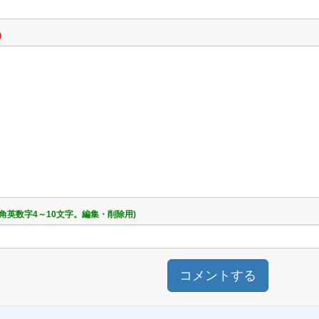
)
半角英数字4～10文字。編集・削除用)
コメントする