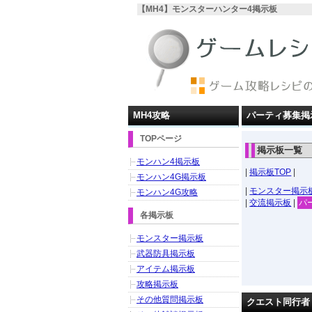
【MH4】モンスターハンター4掲示板
MH4攻略
パーティ募集掲
TOPページ
掲示板一覧
モンハン4掲示板
|
掲示板TOP
|
モンハン4G掲示板
|
モンスター掲示
モンハン4G攻略
|
交流掲示板
|
パ
各掲示板
モンスター掲示板
武器防具掲示板
アイテム掲示板
攻略掲示板
その他質問掲示板
クエスト同行者 