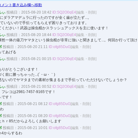
コメント書き込み欄へ移動
ふぃ
投稿日：2015-08-20 18:42
ID:SQ2O0qE4
[編集・削除]
にダラアマデュラに行ったのですが全く歯が立たず...。
っていないので手伝ってもらえず困りきっております。
てください！武器は操虫棍かスラッシュアックスを主に使います！
ふぃ
投稿日：2015-08-20 18:44
ID:SQ2O0qE4
[編集・削除]
然一体の薙刀ヤマタという操虫棍が非常に強いと聞きまして...。何回か行って頂ける
ボ
投稿日：2015-08-20 21:11
ID:ofg85DuG
[編集・削除]
ってあげる
ふぃ
投稿日：2015-08-21 00:15
ID:SQ2O0qE4
[編集・削除]
ありがとうございます！
く前に勝っちゃった...(´・ω・｀)
然ないのでヤマタまでの素材が集まるまで手伝っていただけないでしょうか？
ふぃ
投稿日：2015-08-21 00:52
ID:SQ2O0qE4
[編集・削除]
レコは2981-7457-9165です！
ぃです！
ボ
投稿日：2015-08-21 08:12
ID:ofg85DuG
[編集・削除]
るわ
ボ
投稿日：2015-08-21 08:20
ID:ofg85DuG
[編集・削除]
たｈｒ85だからよろしくお願いします
ボ
投稿日：2015-08-21 10:01
ID:ofg85DuG
[編集・削除]
ｍ4からするわ