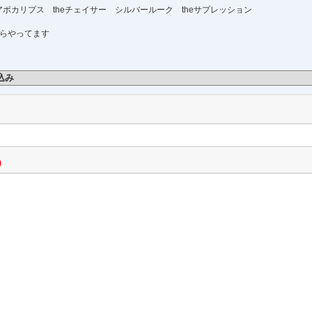
eアポカリプス theチェイサー シルバールーク theサプレッション
からやってます
込み
)