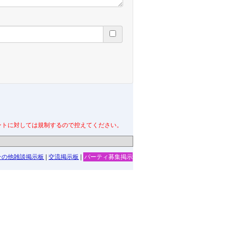
ントに対しては規制するので控えてください。
その他雑談掲示板
|
交流掲示板
|
パーティ募集掲示