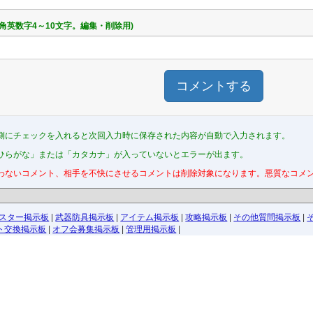
半角英数字4～10文字。編集・削除用)
コメントする
側にチェックを入れると次回入力時に保存された内容が自動で入力されます。
ひらがな」または「カタカナ」が入っていないとエラーが出ます。
わないコメント、相手を不快にさせるコメントは削除対象になります。悪質なコメ
スター掲示板
|
武器防具掲示板
|
アイテム掲示板
|
攻略掲示板
|
その他質問掲示板
|
ト交換掲示板
|
オフ会募集掲示板
|
管理用掲示板
|