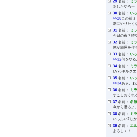
29
名前：
ミ
あしたやろー
30
名前：
いっ
>>28
この前ミ
別にやりたく
31
名前：
ミ
今日の夜７時
32
名前：
ミ
俺が部屋を作
33
名前：
いっ
>>32
何をやる
34
名前：
ミ
ⅬⅤ76ギルクエ
35
名前：
いっ
>>34
あぁ、わ
36
名前：
ミ
すこしおくれ
37
名前：
名無
今から潜るよ
38
名前：
ミ
いっふい7じ
39
名前：
エ
よろしく！