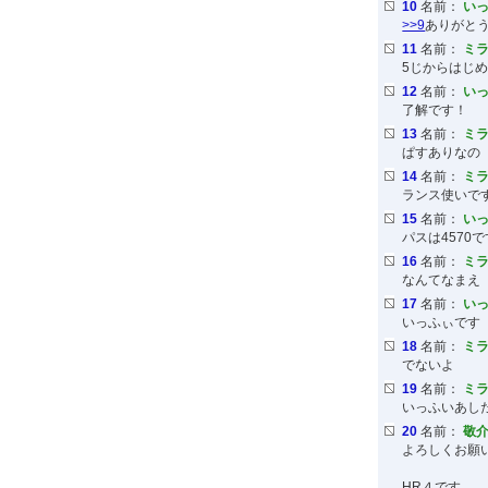
10
名前：
いっ
>>9
ありがと
11
名前：
ミ
5じからはじ
12
名前：
いっ
了解です！
13
名前：
ミ
ぱすありなの
14
名前：
ミ
ランス使いで
15
名前：
いっ
パスは4570で
16
名前：
ミ
なんてなまえ
17
名前：
いっ
いっふぃです
18
名前：
ミ
でないよ
19
名前：
ミ
いっふいあし
20
名前：
敬
よろしくお願
HR４です。