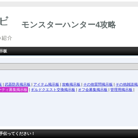
モンスターハンター4攻略
示板
板
|
武器防具掲示板
|
アイテム掲示板
|
攻略掲示板
|
その他質問掲示板
|
その他雑談掲
ーティ募集掲示板
|
ギルドクエスト交換掲示板
|
オフ会募集掲示板
|
管理用掲示板
|
手伝ってください！