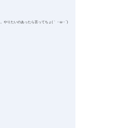
やりたいのあったら言ってちょ(｀・ω・´)