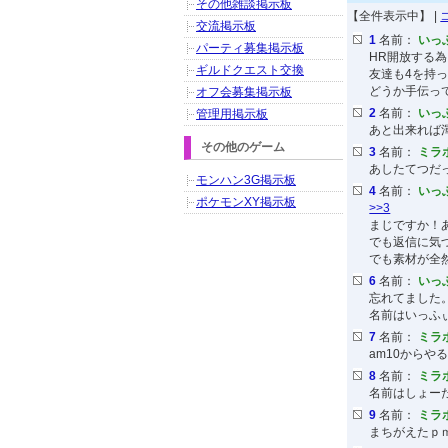
その他雑談掲示板
【全件表示中】 |
交流掲示板
1
名前：
いっ
パーティ募集掲示板
HR開放する為
ギルドクエスト交換
友達も4を持
どうか手伝っ
オフ会募集掲示板
2
名前：
いっ
管理用掲示板
あと出来れば渾
その他のゲーム
3
名前：
ミラ
あしたてつだ
モンハン3G掲示板
4
名前：
いっ
ポケモンXY掲示板
>>3
まじですか！
でも返信に気づ
でも素材が全
6
名前：
いっ
忘れてました。フ
名前はいっふ
7
名前：
ミラ
am10からや
8
名前：
ミラ
名前はしょー
9
名前：
ミラ
まちがえたｐ