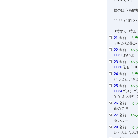
僕のほうも解
1177-7161-
0時から7時ま
21
名前：
ミ
９時から潜る
22
名前：
いっ
>>21
あいよー
23
名前：
いっ
>>20
俺もうH
24
名前：
ミ
いっじゅいき
25
名前：
いっ
>>24
ゴメンゴメ
で？ミラボ行
26
名前：
ミ
夜の７時
27
名前：
いっ
あいよー
28
名前：
ミ
いっふいなん