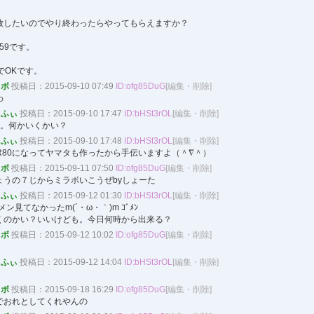
放したいのでやり終わったらやってもらえますか？
3859です。
でOKです。
ラボ
投稿日：2015-09-10 07:49
ID:ofg85DuG
[編集・削除]
わ
ふぃ
投稿日：2015-09-10 17:47
ID:bHSt3rOL
[編集・削除]
。何かいくかい？
ふぃ
投稿日：2015-09-10 17:48
ID:bHSt3rOL
[編集・削除]
R80になってヤマタも作ったから手伝いますよ（＾∇＾）
ラボ
投稿日：2015-09-11 07:50
ID:ofg85DuG
[編集・削除]
ょうの７じからミラボいこうぜbyしょーた
ふぃ
投稿日：2015-09-12 01:30
ID:bHSt3rOL
[編集・削除]
ン見てなかったm(´・ω・｀)m ｺﾞﾒﾝ
くのかい？いいけども。今日何時から出来る？
ラボ
投稿日：2015-09-12 10:02
ID:ofg85DuG
[編集・削除]
ふぃ
投稿日：2015-09-12 14:04
ID:bHSt3rOL
[編集・削除]
ラボ
投稿日：2015-09-18 16:29
ID:ofg85DuG
[編集・削除]
でおれとしてくれやんの