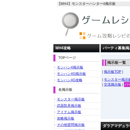
【MH4】モンスターハンター4掲示板
MH4攻略
パーティ募集掲
TOPページ
掲示板一覧
モンハン4掲示板
|
掲示板TOP
|
モンハン4G掲示板
|
モンスター掲示
モンハン4G攻略
|
交流掲示板
|
パ
各掲示板
モンスター掲示板
武器防具掲示板
アイテム掲示板
攻略掲示板
その他質問掲示板
ダラアマデュラ