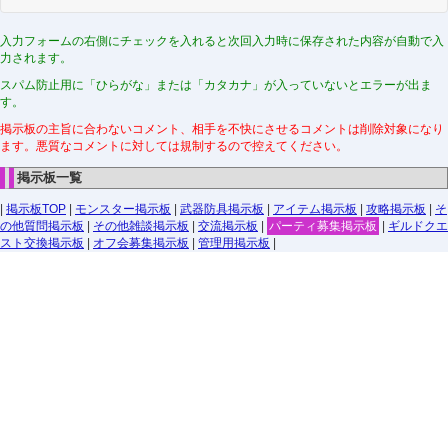
入力フォームの右側にチェックを入れると次回入力時に保存された内容が自動で入
力されます。
スパム防止用に「ひらがな」または「カタカナ」が入っていないとエラーが出ま
す。
掲示板の主旨に合わないコメント、相手を不快にさせるコメントは削除対象になり
ます。悪質なコメントに対しては規制するので控えてください。
掲示板一覧
|
掲示板TOP
|
モンスター掲示板
|
武器防具掲示板
|
アイテム掲示板
|
攻略掲示板
|
そ
の他質問掲示板
|
その他雑談掲示板
|
交流掲示板
|
パーティ募集掲示板
|
ギルドクエ
スト交換掲示板
|
オフ会募集掲示板
|
管理用掲示板
|