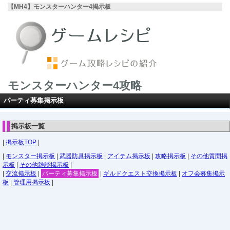
【MH4】モンスターハンター4掲示板
モンスターハンター4攻略
パーティ募集掲示板
掲示板一覧
|
掲示板TOP
|
|
モンスター掲示板
|
武器防具掲示板
|
アイテム掲示板
|
攻略掲示板
|
その他質問掲
示板
|
その他雑談掲示板
|
|
交流掲示板
|
パーティ募集掲示板
|
ギルドクエスト交換掲示板
|
オフ会募集掲示
板
|
管理用掲示板
|