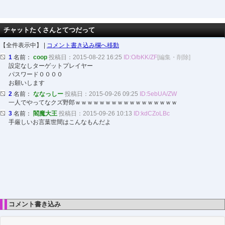
チャットたくさんとてつだって
【全件表示中】 |
コメント書き込み欄へ移動
1
名前：
coop
投稿日：2015-08-22 16:25
ID:O/bKK/ZF
[編集・削除]
設定なしターゲットプレイヤー
パスワード００００
お願いします
2
名前：
ななっしー
投稿日：2015-09-26 09:25
ID:5ebUA/ZW
一人でやってなクズ野郎ｗｗｗｗｗｗｗｗｗｗｗｗｗｗｗｗｗ
3
名前：
閻魔大王
投稿日：2015-09-26 10:13
ID:kdCZoLBc
手厳しいお言葉世間はこんなもんだよ
コメント書き込み