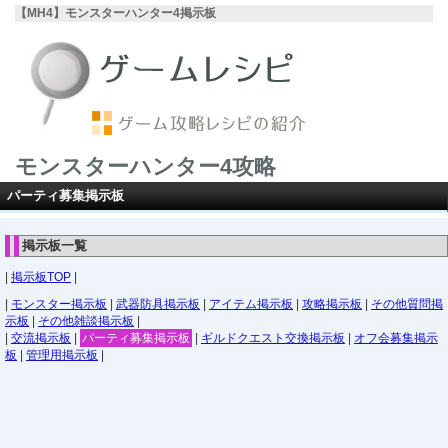
【MH4】モンスターハンター4掲示板
モンスターハンター4攻略
パーティ募集掲示板
掲示板一覧
|
掲示板TOP
|
|
モンスター掲示板
|
武器防具掲示板
|
アイテム掲示板
|
攻略掲示板
|
その他質問掲
示板
|
その他雑談掲示板
|
|
交流掲示板
|
パーティ募集掲示板
|
ギルドクエスト交換掲示板
|
オフ会募集掲示
板
|
管理用掲示板
|