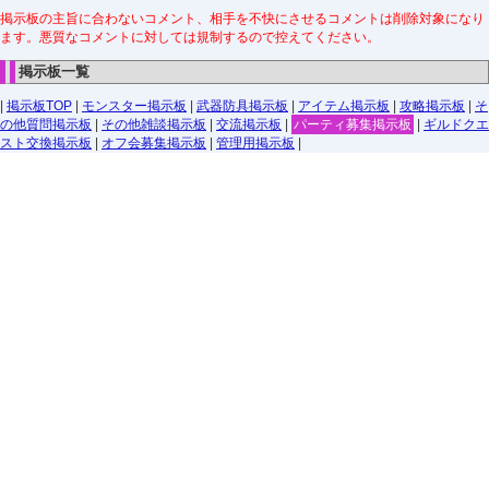
掲示板の主旨に合わないコメント、相手を不快にさせるコメントは削除対象になり
ます。悪質なコメントに対しては規制するので控えてください。
掲示板一覧
|
掲示板TOP
|
モンスター掲示板
|
武器防具掲示板
|
アイテム掲示板
|
攻略掲示板
|
そ
の他質問掲示板
|
その他雑談掲示板
|
交流掲示板
|
パーティ募集掲示板
|
ギルドクエ
スト交換掲示板
|
オフ会募集掲示板
|
管理用掲示板
|