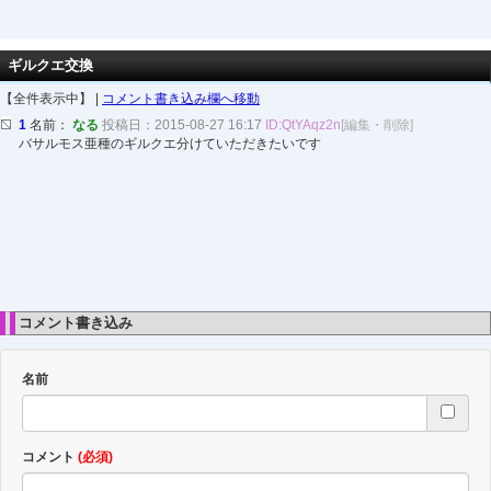
ギルクエ交換
【全件表示中】 |
コメント書き込み欄へ移動
1
名前：
なる
投稿日：2015-08-27 16:17
ID:QtYAqz2n
[編集・削除]
バサルモス亜種のギルクエ分けていただきたいです
コメント書き込み
名前
コメント
(必須)