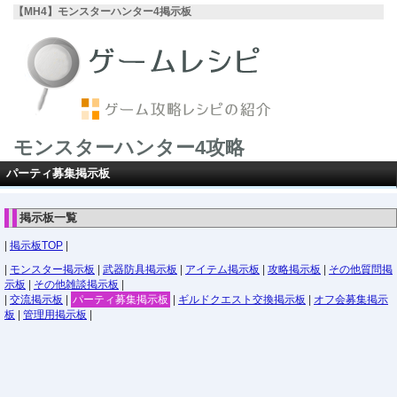
【MH4】モンスターハンター4掲示板
モンスターハンター4攻略
パーティ募集掲示板
掲示板一覧
|
掲示板TOP
|
|
モンスター掲示板
|
武器防具掲示板
|
アイテム掲示板
|
攻略掲示板
|
その他質問掲
示板
|
その他雑談掲示板
|
|
交流掲示板
|
パーティ募集掲示板
|
ギルドクエスト交換掲示板
|
オフ会募集掲示
板
|
管理用掲示板
|