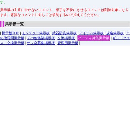
す。
掲示板の主旨に合わないコメント、相手を不快にさせるコメントは削除対象になり
ます。悪質なコメントに対しては規制するので控えてください。
掲示板一覧
|
掲示板TOP
|
モンスター掲示板
|
武器防具掲示板
|
アイテム掲示板
|
攻略掲示板
|
そ
の他質問掲示板
|
その他雑談掲示板
|
交流掲示板
|
パーティ募集掲示板
|
ギルドクエ
スト交換掲示板
|
オフ会募集掲示板
|
管理用掲示板
|