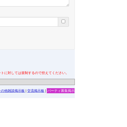
ントに対しては規制するので控えてください。
その他雑談掲示板
|
交流掲示板
|
パーティ募集掲示