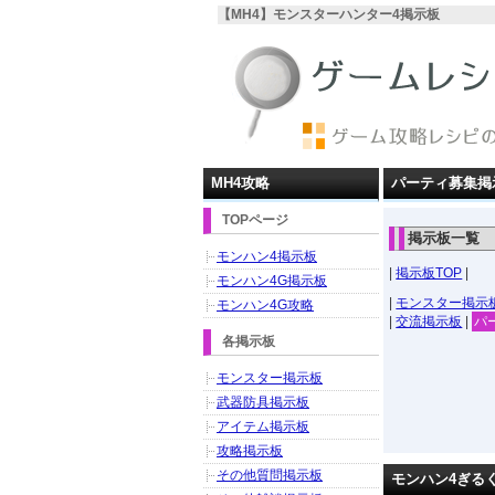
【MH4】モンスターハンター4掲示板
MH4攻略
パーティ募集掲
TOPページ
掲示板一覧
モンハン4掲示板
|
掲示板TOP
|
モンハン4G掲示板
|
モンスター掲示
モンハン4G攻略
|
交流掲示板
|
パ
各掲示板
モンスター掲示板
武器防具掲示板
アイテム掲示板
攻略掲示板
その他質問掲示板
モンハン4ぎる