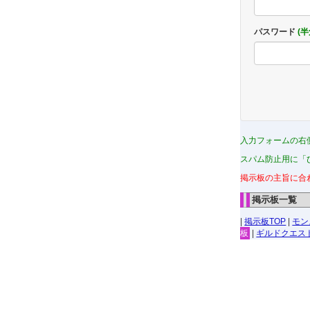
パスワード
(
入力フォームの右
スパム防止用に「
掲示板の主旨に合
掲示板一覧
|
掲示板TOP
|
モン
板
|
ギルドクエス