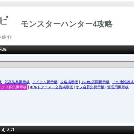
モンスターハンター4攻略
示板
板
|
武器防具掲示板
|
アイテム掲示板
|
攻略掲示板
|
その他質問掲示板
|
その他雑談掲
ーティ募集掲示板
|
ギルドクエスト交換掲示板
|
オフ会募集掲示板
|
管理用掲示板
|
くえ 太刀