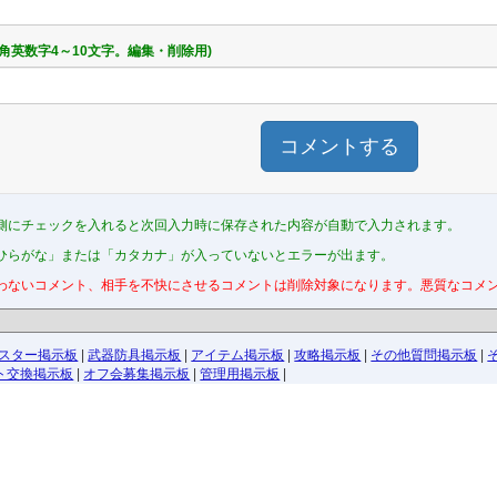
半角英数字4～10文字。編集・削除用)
コメントする
側にチェックを入れると次回入力時に保存された内容が自動で入力されます。
ひらがな」または「カタカナ」が入っていないとエラーが出ます。
わないコメント、相手を不快にさせるコメントは削除対象になります。悪質なコメ
スター掲示板
|
武器防具掲示板
|
アイテム掲示板
|
攻略掲示板
|
その他質問掲示板
|
ト交換掲示板
|
オフ会募集掲示板
|
管理用掲示板
|