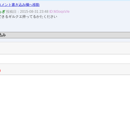
コメント書き込み欄へ移動
らぎ
投稿日：2015-08-31 23:48
ID:M3oqsV/e
できるギルクエ持ってるかたください
込み
)