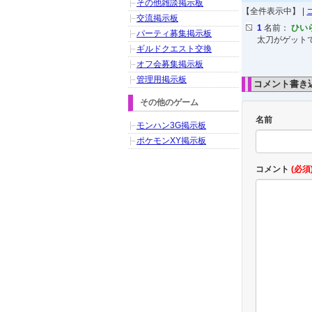
その他雑談掲示板
【全件表示中】 |
交流掲示板
1
名前：
ひい
パーティ募集掲示板
太刀がゲット
ギルドクエスト交換
オフ会募集掲示板
管理用掲示板
コメント書き
その他のゲーム
名前
モンハン3G掲示板
ポケモンXY掲示板
コメント
(必須