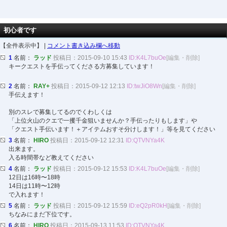
初心者です
【全件表示中】 |
コメント書き込み欄へ移動
1
名前：
ラッド
投稿日：2015-09-10 15:43
ID:K4L7buOe
[編集・削除]
キークエストを手伝ってくださる方募集しています！
2
名前：
RAY+
投稿日：2015-09-12 12:13
ID:twJiO8Wn
[編集・削除]
手伝えます！
別のスレで募集してるのでくわしくは
「上位火山のクエで一攫千金狙いませんか？手伝ったりもします」や
「クエスト手伝います！＋アイテムおすそ分けします！」等を見てください
3
名前：
HIRO
投稿日：2015-09-12 12:31
ID:QTVNYa4K
出来ます。
入る時間帯など教えてください
4
名前：
ラッド
投稿日：2015-09-12 15:53
ID:K4L7buOe
[編集・削除]
12日は16時〜18時
14日は11時〜12時
で入れます！
5
名前：
ラッド
投稿日：2015-09-12 15:59
ID:eQ2pR0kH
[編集・削除]
ちなみにまだ下位です。
6
名前：
HIRO
投稿日：2015-09-13 11:53
ID:QTVNYa4K