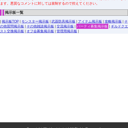
ます。悪質なコメントに対しては規制するので控えてください。
掲示板一覧
|
掲示板TOP
|
モンスター掲示板
|
武器防具掲示板
|
アイテム掲示板
|
攻略掲示板
|
そ
の他質問掲示板
|
その他雑談掲示板
|
交流掲示板
|
パーティ募集掲示板
|
ギルドクエ
スト交換掲示板
|
オフ会募集掲示板
|
管理用掲示板
|