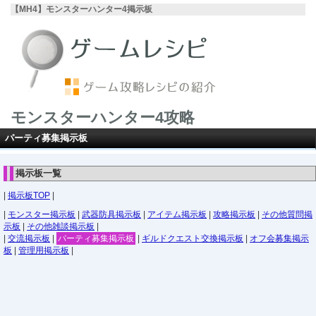
【MH4】モンスターハンター4掲示板
モンスターハンター4攻略
パーティ募集掲示板
掲示板一覧
|
掲示板TOP
|
|
モンスター掲示板
|
武器防具掲示板
|
アイテム掲示板
|
攻略掲示板
|
その他質問掲
示板
|
その他雑談掲示板
|
|
交流掲示板
|
パーティ募集掲示板
|
ギルドクエスト交換掲示板
|
オフ会募集掲示
板
|
管理用掲示板
|