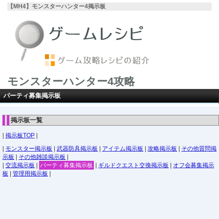
【MH4】モンスターハンター4掲示板
モンスターハンター4攻略
パーティ募集掲示板
掲示板一覧
|
掲示板TOP
|
|
モンスター掲示板
|
武器防具掲示板
|
アイテム掲示板
|
攻略掲示板
|
その他質問掲
示板
|
その他雑談掲示板
|
|
交流掲示板
|
パーティ募集掲示板
|
ギルドクエスト交換掲示板
|
オフ会募集掲示
板
|
管理用掲示板
|