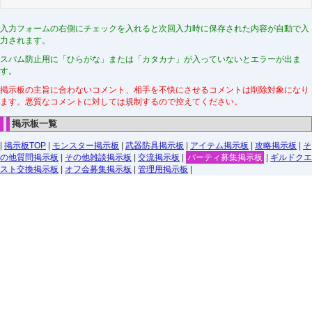
入力フォームの右側にチェックを入れると次回入力時に保存された内容が自動で入
力されます。
スパム防止用に「ひらがな」または「カタカナ」が入っていないとエラーが出ま
す。
掲示板の主旨に合わないコメント、相手を不快にさせるコメントは削除対象になり
ます。悪質なコメントに対しては規制するので控えてください。
掲示板一覧
|
掲示板TOP
|
モンスター掲示板
|
武器防具掲示板
|
アイテム掲示板
|
攻略掲示板
|
そ
の他質問掲示板
|
その他雑談掲示板
|
交流掲示板
|
パーティ募集掲示板
|
ギルドクエ
スト交換掲示板
|
オフ会募集掲示板
|
管理用掲示板
|