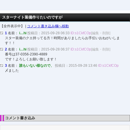
スターナイト装備作りたいのですが
【全件表示中】 |
コメント書き込み欄へ移動
1
名前：
i…hi
投稿日：2015-09-28 06:33
ID:s1CkfCOp
[編集・削除]
スター装備のクエ持ってる方！時間がありましたらお手伝いおねがいしま
す！！
2
名前：
i…hi
投稿日：2015-09-28 06:37
ID:s1CkfCOp
[編集・削除]
番号は37-0356-2390-4889
です！よろしくお願い致します！
3
名前：
誰もいない様なので、
投稿日：2015-09-28 13:46
ID:s1CkfCOp
〆ました
コメント書き込み