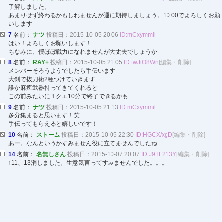
了解しました。
あまりせず終わるかもしれませんが運に期待しましょう。10:00でよろしくお願
いします
7
名前：
ナツ
投稿日：2015-10-05 20:06
ID:mCxymmil
はい！よろしくお願いします！
ちなみに、僕ほぼ戦力になれませんが大丈夫でしょうか
8
名前：
RAY+
投稿日：2015-10-05 21:05
ID:twJiO8Wn
[編集・削除]
メンバーそろうようでしたら手伝います
大剣で抜刀術2種つけていきます
誰か麻痺武器持ってきてくれると
この前みたいに１クエ10分で終了できるかも
9
名前：
ナツ
投稿日：2015-10-05 21:13
ID:mCxymmil
多分集まると思います！笑
手伝ってもらえると嬉しいです！
10
名前：
ストーム
投稿日：2015-10-05 22:30
ID:HGCX/xgD
[編集・削除]
あー。なんというかすみません役に立てませんでしたね…
14
名前：
名無しさん
投稿日：2015-10-07 20:07
ID:J9TF213Y
[編集・削除]
↑11、13消しました。生意気言ってすみませんでした。。。