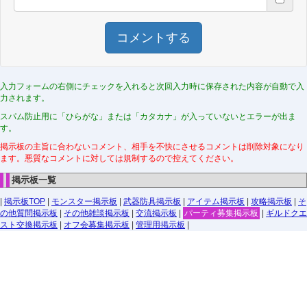
コメントする
入力フォームの右側にチェックを入れると次回入力時に保存された内容が自動で入
力されます。
スパム防止用に「ひらがな」または「カタカナ」が入っていないとエラーが出ま
す。
掲示板の主旨に合わないコメント、相手を不快にさせるコメントは削除対象になり
ます。悪質なコメントに対しては規制するので控えてください。
掲示板一覧
|
掲示板TOP
|
モンスター掲示板
|
武器防具掲示板
|
アイテム掲示板
|
攻略掲示板
|
そ
の他質問掲示板
|
その他雑談掲示板
|
交流掲示板
|
パーティ募集掲示板
|
ギルドクエ
スト交換掲示板
|
オフ会募集掲示板
|
管理用掲示板
|