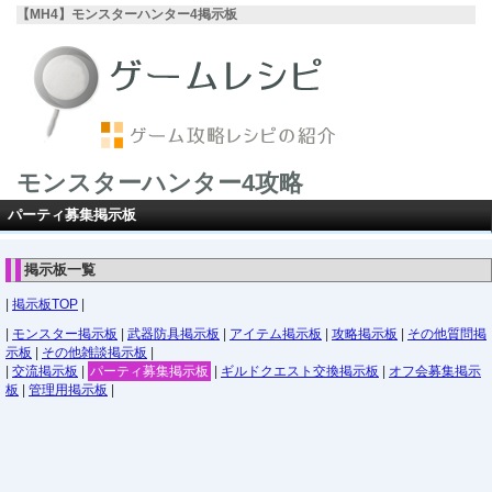
【MH4】モンスターハンター4掲示板
モンスターハンター4攻略
パーティ募集掲示板
掲示板一覧
|
掲示板TOP
|
|
モンスター掲示板
|
武器防具掲示板
|
アイテム掲示板
|
攻略掲示板
|
その他質問掲
示板
|
その他雑談掲示板
|
|
交流掲示板
|
パーティ募集掲示板
|
ギルドクエスト交換掲示板
|
オフ会募集掲示
板
|
管理用掲示板
|