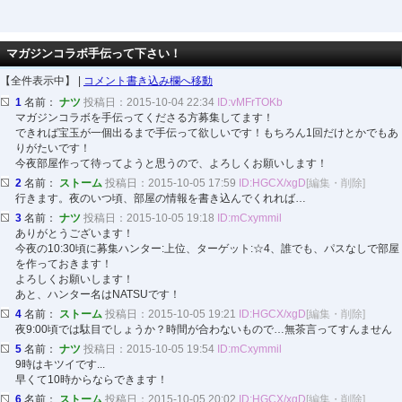
マガジンコラボ手伝って下さい！
【全件表示中】 |
コメント書き込み欄へ移動
1
名前：
ナツ
投稿日：2015-10-04 22:34
ID:vMFrTOKb
マガジンコラボを手伝ってくださる方募集してます！
できれば宝玉が一個出るまで手伝って欲しいです！もちろん1回だけとかでもあ
りがたいです！
今夜部屋作って待ってようと思うので、よろしくお願いします！
2
名前：
ストーム
投稿日：2015-10-05 17:59
ID:HGCX/xgD
[編集・削除]
行きます。夜のいつ頃、部屋の情報を書き込んでくれれば…
3
名前：
ナツ
投稿日：2015-10-05 19:18
ID:mCxymmil
ありがとうございます！
今夜の10:30頃に募集ハンター:上位、ターゲット:☆4、誰でも、パスなしで部屋
を作っておきます！
よろしくお願いします！
あと、ハンター名はNATSUです！
4
名前：
ストーム
投稿日：2015-10-05 19:21
ID:HGCX/xgD
[編集・削除]
夜9:00頃では駄目でしょうか？時間が合わないもので…無茶言ってすんません
5
名前：
ナツ
投稿日：2015-10-05 19:54
ID:mCxymmil
9時はキツイです...
早くて10時からならできます！
6
名前：
ストーム
投稿日：2015-10-05 20:02
ID:HGCX/xgD
[編集・削除]