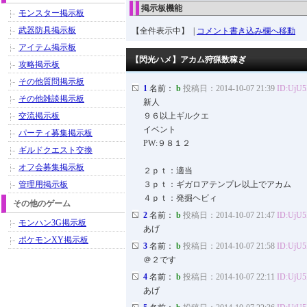
掲示板機能
モンスター掲示板
武器防具掲示板
【全件表示中】 |
コメント書き込み欄へ移動
アイテム掲示板
【閃光ハメ】アカム狩猟数稼ぎ
攻略掲示板
その他質問掲示板
1
名前：
b
投稿日：2014-10-07 21:39
ID:UjU
その他雑談掲示板
新人
交流掲示板
９６以上ギルクエ
イベント
パーティ募集掲示板
PW:９８１２
ギルドクエスト交換
オフ会募集掲示板
２ｐｔ：適当
管理用掲示板
３ｐｔ：ギガロアテンプレ以上でアカム
４ｐｔ：発掘ヘビィ
その他のゲーム
2
名前：
b
投稿日：2014-10-07 21:47
ID:UjU
モンハン3G掲示板
あげ
ポケモンXY掲示板
3
名前：
b
投稿日：2014-10-07 21:58
ID:UjU
＠２です
4
名前：
b
投稿日：2014-10-07 22:11
ID:UjU
あげ