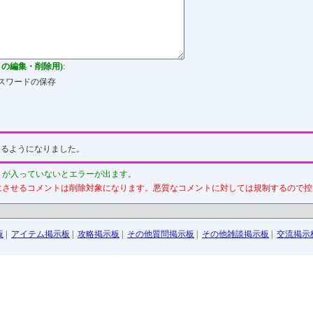
トの編集・削除用)
:
スワードの保存
えるようになりました。
」が入っていないとエラーが出ます。
にさせるコメントは削除対象になります。悪質なコメントに対しては規制するので控
板
|
アイテム掲示板
|
攻略掲示板
|
その他質問掲示板
|
その他雑談掲示板
|
交流掲示