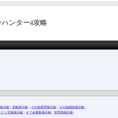
ハンター4攻略
掲示板
|
攻略掲示板
|
その他質問掲示板
|
その他雑談掲示板
|
エスト交換掲示板
|
オフ会募集掲示板
|
管理用掲示板
|