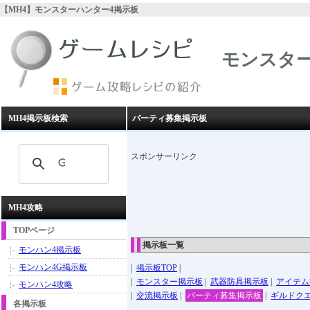
【MH4】モンスターハンター4掲示板
モンスター
MH4掲示板検索
パーティ募集掲示板
スポンサーリンク
MH4攻略
TOPページ
掲示板一覧
モンハン4掲示板
モンハン4G掲示板
|
掲示板TOP
|
|
モンスター掲示板
|
武器防具掲示板
|
アイテム
モンハン4攻略
|
交流掲示板
|
パーティ募集掲示板
|
ギルドク
各掲示板