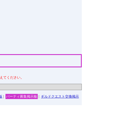
えてください。
板
|
パーティ募集掲示板
|
ギルドクエスト交換掲示