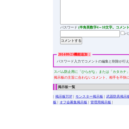
パスワード
(半角英数字4～10文字。コメン
パ
2014/09/23機能追加：
パスワード入力でコメントの編集と削除が行
スパム防止用に「ひらがな」または「カタカナ
掲示板の主旨に合わないコメント、相手を不快
掲示板一覧
|
掲示板TOP
|
モンスター掲示板
|
武器防具掲示
板
|
オフ会募集掲示板
|
管理用掲示板
|